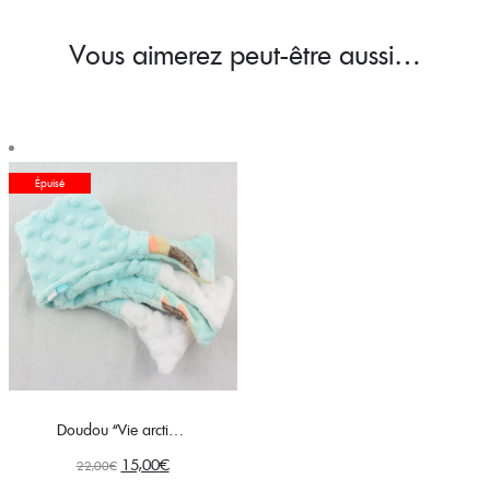
Vous aimerez peut-être aussi…
Épuisé
Doudou “Vie arctique”
Le
Le
15,00
€
22,00
€