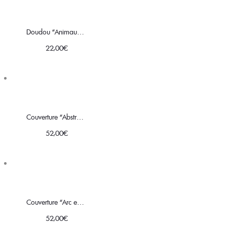
18,00€
à
Doudou “Animaux de la savane”
22,00€
22,00
€
Couverture “Abstraite jaune”
52,00
€
Couverture “Arc en ciel”
52,00
€