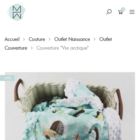
0
Accueil
Couture
Outlet Naissance
Outlet
Couverture
Couverture “Vie arctique”
Skip
-25%
to
content