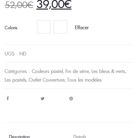
Le
Le
39,00
€
52,00
€
prix
prix
initial
actuel
était :
est :
Effacer
Coloris
52,00€.
39,00€.
UGS :
ND
Catégories :
Couleurs pastel
,
Fin de série
,
Les bleus & verts
,
Les pastels
,
Outlet Couverture
,
Tous les modèles
Description
Details