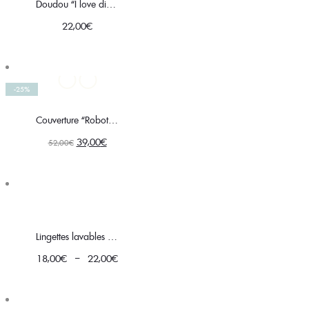
Doudou “I love dino”
22,00
€
-25%
Couverture “Robots rigolos”
Le
Le
39,00
€
52,00
€
prix
prix
initial
actuel
était :
est :
52,00€.
39,00€.
Lingettes lavables bleues
Plage
18,00
€
–
22,00
€
de
prix :