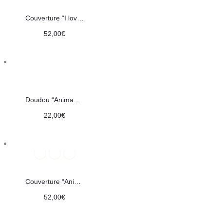
Couverture “I love dino”
52,00
€
Doudou “Animaux de la savane”
22,00
€
Couverture “Animaux pastels”
52,00
€