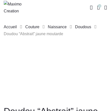
0
Accueil
Couture
Naissance
Doudous
Doudou “Abstrait” jaune moutarde
Skip
to
content