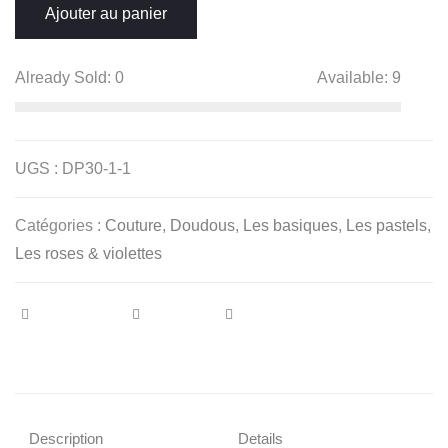
Ajouter au panier
"Abstrait"
jaune
moutarde
Already Sold:
0
Available:
9
UGS :
DP30-1-1
Catégories :
Couture
,
Doudous
,
Les basiques
,
Les pastels
,
Les roses & violettes
Description
Details