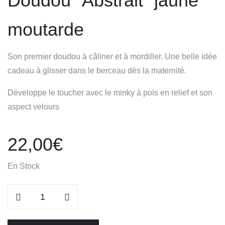
Doudou “Abstrait” jaune
moutarde
Son premier doudou à câliner et à mordiller. Une belle idée
cadeau à glisser dans le berceau dès la maternité.
Développe le toucher avec le minky à pois en relief et son
aspect velours
22,00
€
En Stock
quantité
de
Doudou