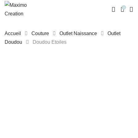
0
Accueil
Couture
Outlet Naissance
Outlet
Doudou
Doudou Etoiles
Skip
to
content