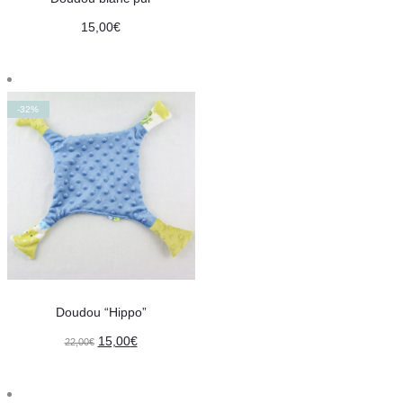
15,00
€
-32%
Doudou “Hippo”
Le
Le
15,00
€
22,00
€
prix
prix
initial
actuel