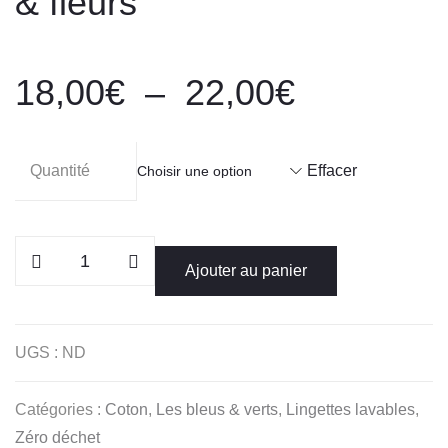
& fleurs
Plage
18,00
€
–
22,00
€
de
prix :
18,00€
Quantité
Effacer
à
22,00€
quantité
Ajouter au panier
de
Lingettes
lavables
UGS :
ND
cœurs
&
Catégories :
Coton
,
Les bleus & verts
,
Lingettes lavables
,
fleurs
Zéro déchet