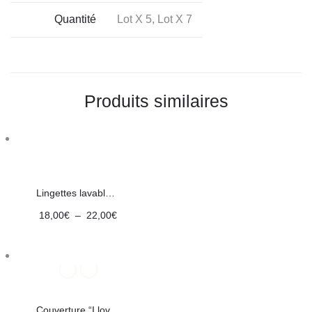
Quantité
Lot X 5, Lot X 7
Produits similaires
Lingettes lavables Animaux
Plage
18,00
€
–
22,00
€
de
prix :
18,00€
à
Couverture “I love dino”