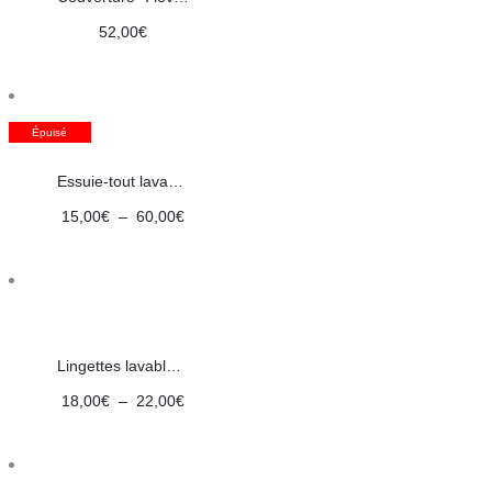
22,00€
52,00
€
Épuisé
Essuie-tout lavable Fleurs Bio
Plage
15,00
€
–
60,00
€
de
prix :
15,00€
à
Lingettes lavables : Rose poudré
60,00€
Plage
18,00
€
–
22,00
€
de
prix :