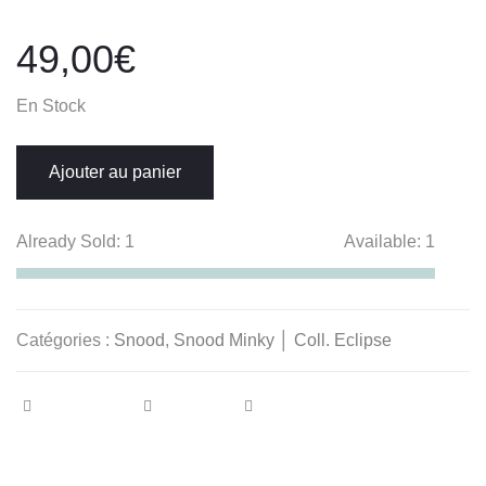
49,00
€
En Stock
Ajouter au panier
Already Sold:
1
Available:
1
Catégories :
Snood
,
Snood Minky │ Coll. Eclipse