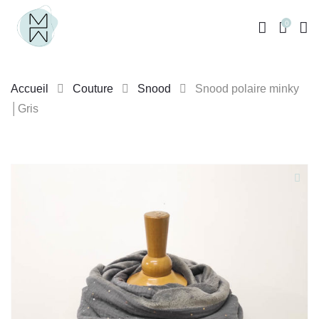
0
Accueil
Couture
Snood
Snood polaire minky
│Gris
Skip
to
content