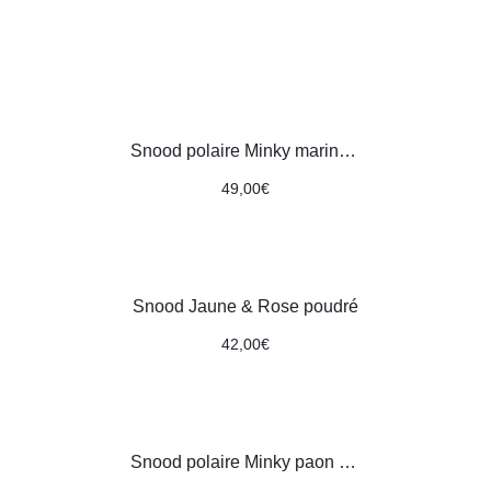
Snood polaire Minky marine │ motifs petites fleurs multicolores
49,00
€
Snood Jaune & Rose poudré
42,00
€
Snood polaire Minky paon │ motifs grandes fleurs multicolores