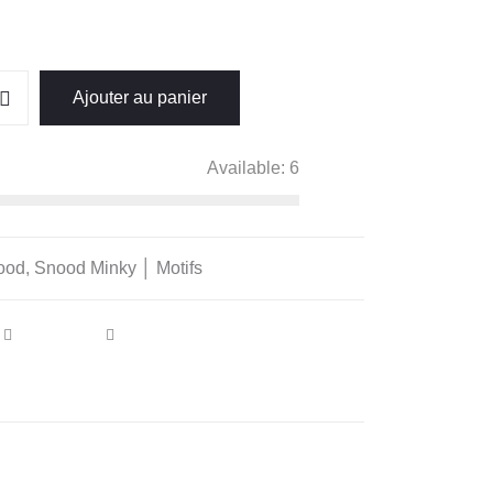
Ajouter au panier
Available:
6
ood
,
Snood Minky │ Motifs