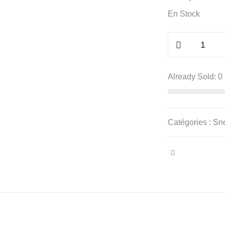
En Stock
quantité
de
Snood
Already Sold:
0
polaire
Minky
prune
Catégories :
Sn
│motifs
fleurs