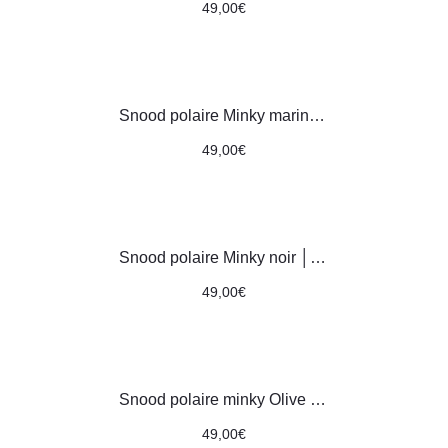
49,00
€
Snood polaire Minky marine │ motifs petites fleurs bleues et roses
49,00
€
Snood polaire Minky noir │ motifs grandes fleurs multicolores
49,00
€
Snood polaire minky Olive │ Vert mousse
49,00
€