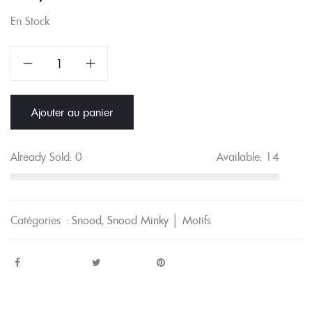
En Stock
quantité
de
Snood
Ajouter au panier
polaire
Minky
marine
Already Sold:
0
Available:
14
│
motifs
fleurs
Catégories :
Snood
,
Snood Minky │ Motifs
japonaises
rouilles