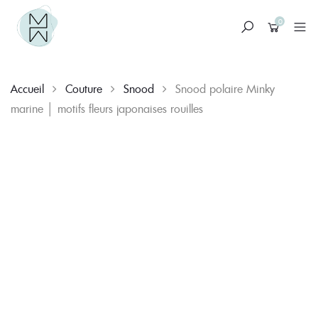
0
Accueil
Couture
Snood
Snood polaire Minky
marine │ motifs fleurs japonaises rouilles
Skip
to
content