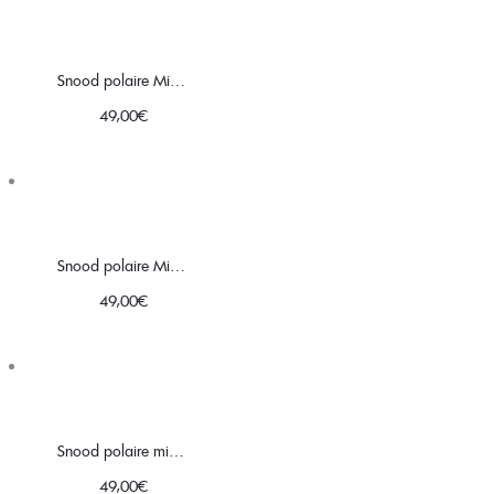
Snood polaire Minky noir │ motifs grandes fleurs multicolores
49,00
€
Snood polaire Minky marine │ motifs taches léopard olive
49,00
€
Snood polaire minky Olive │ Vert mousse
49,00
€