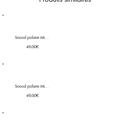
Snood polaire Minky motifs oiseau
49,00
€
Snood polaire Minky marine │ motifs perroquets et feuilles
49,00
€