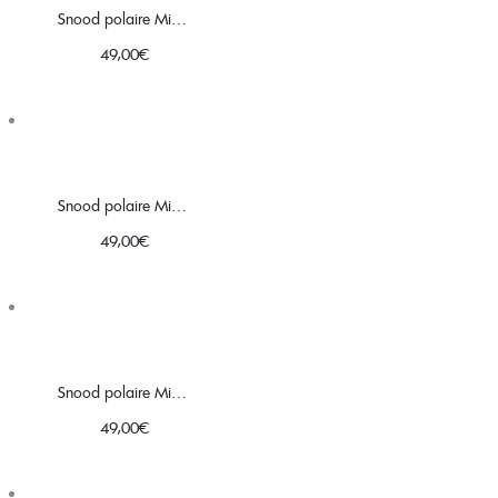
Snood polaire Minky noir │ motifs grandes fleurs multicolores
49,00
€
Snood polaire Minky marine │ motifs petites fleurs multicolores
49,00
€
Snood polaire Minky gris │ motifs fleurs vert
49,00
€